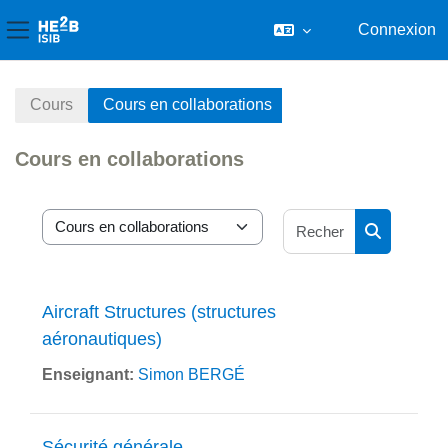
Connexion
Panneau latéral
Passer au contenu principal
Cours
Cours en collaborations
Cours en collaborations
Rechercher 
Catégories de cours
Rechercher
Aircraft Structures (structures
aéronautiques)
Enseignant:
Simon BERGÉ
Sécurité générale