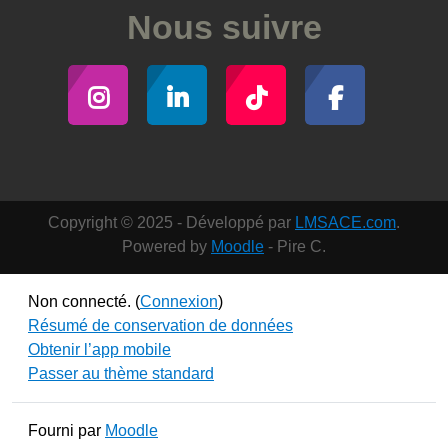
Nous suivre
Copyright © 2025 - Développé par
LMSACE.com
.
Powered by
Moodle
- Pire C.
Non connecté. (
Connexion
)
Résumé de conservation de données
Obtenir l’app mobile
Passer au thème standard
Fourni par
Moodle