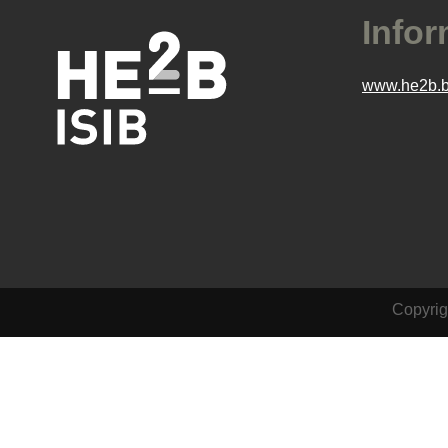
Infor
www.he2b.
Copyrig