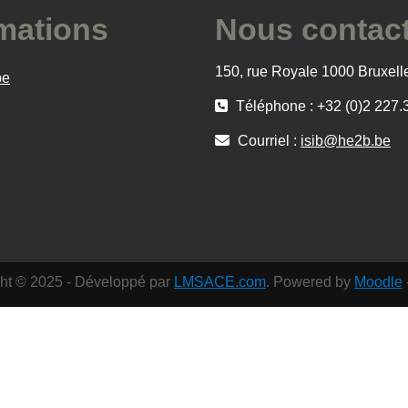
mations
Nous contac
150, rue Royale 1000 Bruxell
be
Téléphone : +32 (0)2 227.
Courriel :
isib@he2b.be
ht © 2025 - Développé par
LMSACE.com
. Powered by
Moodle