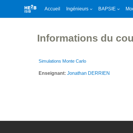
Accueil
Ingénieurs
BAPSIE
Mod
Passer au contenu principal
Informations du co
Simulations Monte Carlo
Enseignant:
Jonathan DERRIEN