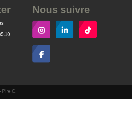
ter
Nous suivre
es
35.10
- Pire C.