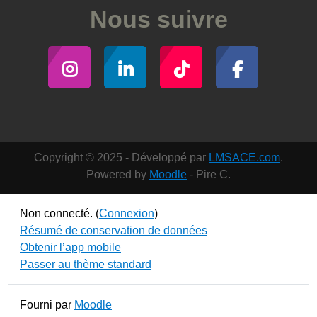
Nous suivre
Copyright © 2025 - Développé par
LMSACE.com
.
Powered by
Moodle
- Pire C.
Non connecté. (
Connexion
)
Résumé de conservation de données
Obtenir l’app mobile
Passer au thème standard
Fourni par
Moodle