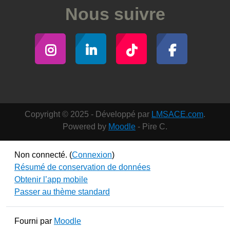
Nous suivre
Copyright © 2025 - Développé par
LMSACE.com
.
Powered by
Moodle
- Pire C.
Non connecté. (
Connexion
)
Résumé de conservation de données
Obtenir l’app mobile
Passer au thème standard
Fourni par
Moodle