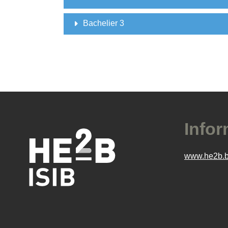
Bachelier 3
Infor
www.he2b.