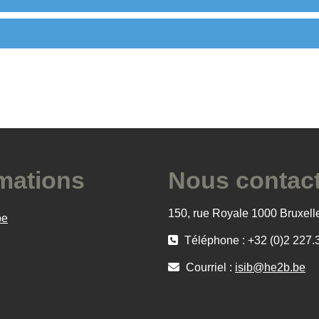
mations
Nous contac
150, rue Royale 1000 Bruxell
be
Téléphone : +32 (0)2 227.
Courriel :
isib@he2b.be