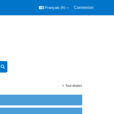
Français ‎(fr)‎
Connexion
Rechercher des cours
Rechercher des cours
Tout déplier