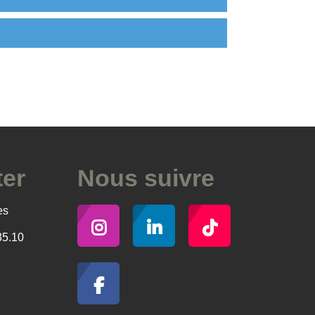
ter
Nous suivre
es
35.10