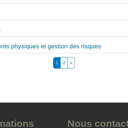
s
nts physiques et gestion des risques
Page 1
Page 2
Page suivante
1
2
»
mations
Nous contac