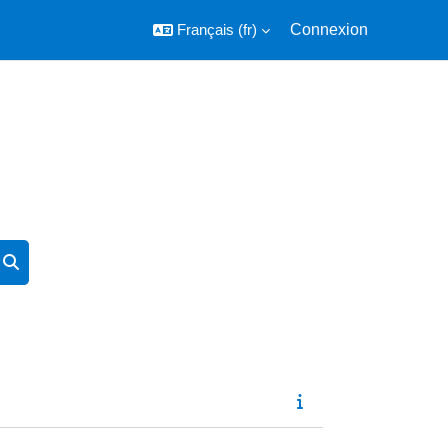
Français ‎(fr)‎
Connexion
Rechercher des cours
Rechercher des cours