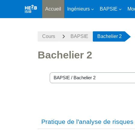
Accueil
Ingénieurs
BAPSIE
Mod
Passer au contenu principal
Cours
BAPSIE
Bachelier 2
Bachelier 2
Catégories de cours
Pratique de l'analyse de risques