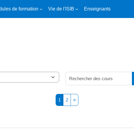
ules de formation
Vie de l'ISIB
Enseignants
Page 1
Page 2
Page suivante
1
2
»