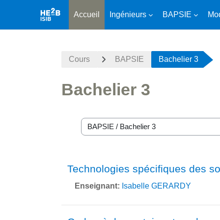
Accueil
Ingénieurs
BAPSIE
Mod
Passer au contenu principal
Cours
BAPSIE
Bachelier 3
Bachelier 3
Catégories de cours
Technologies spécifiques des s
Enseignant:
Isabelle GERARDY