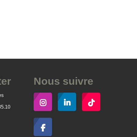
ter
Nous suivre
es
35.10