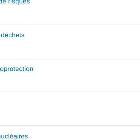
de risques
 déchets
ioprotection
ucléaires