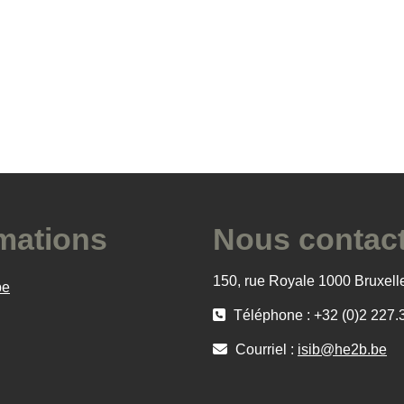
mations
Nous contac
150, rue Royale 1000 Bruxell
be
Téléphone : +32 (0)2 227.
Courriel :
isib@he2b.be